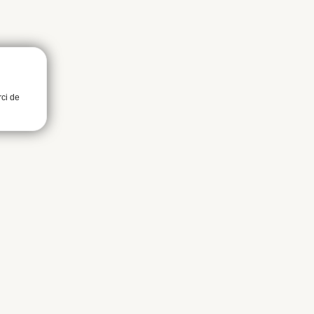
rci de