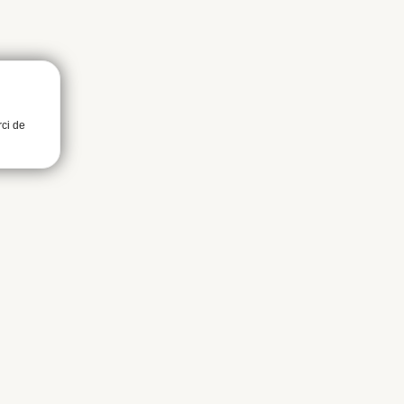
rci de