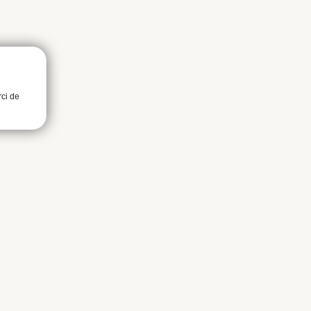
rci de