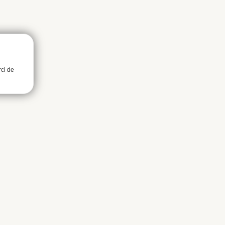
rci de