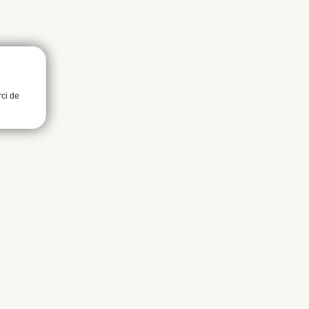
rci de