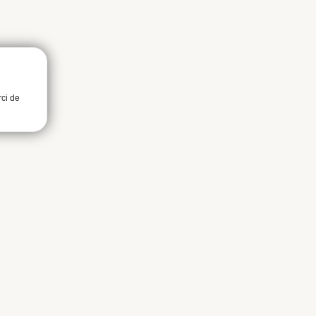
rci de