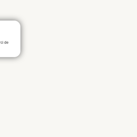
rci de