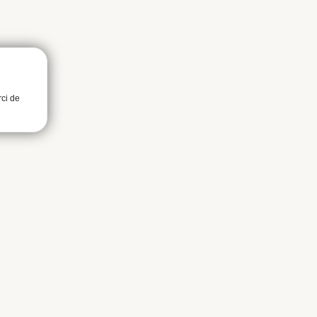
rci de