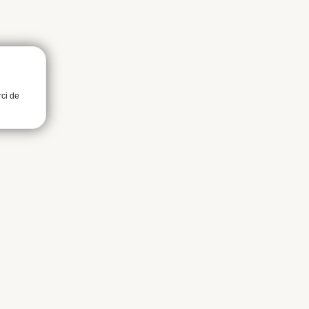
rci de