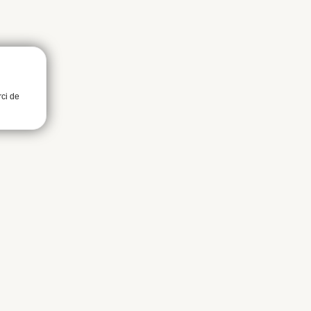
rci de