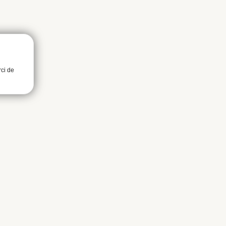
rci de