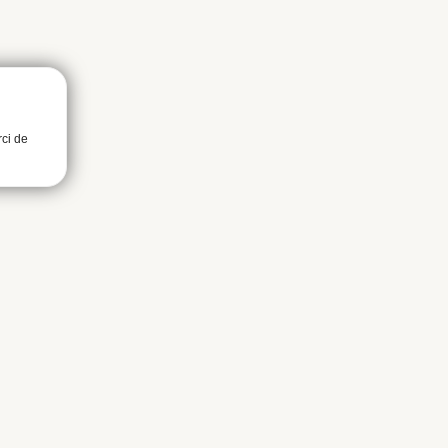
rci de