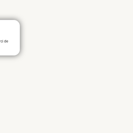
rci de