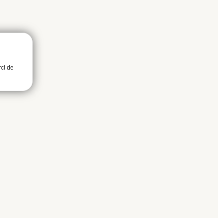
rci de