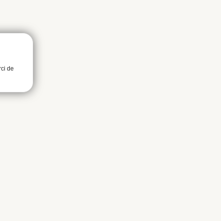
rci de