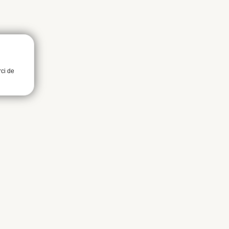
rci de