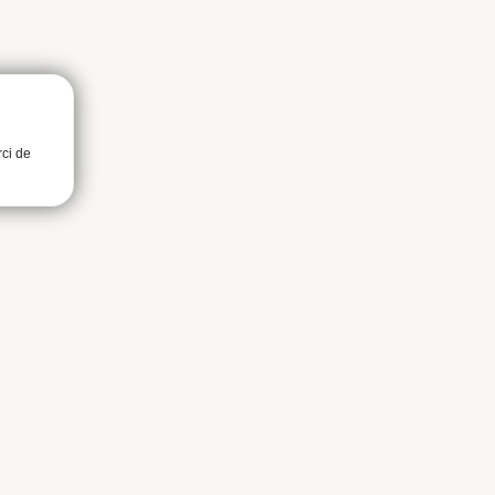
rci de