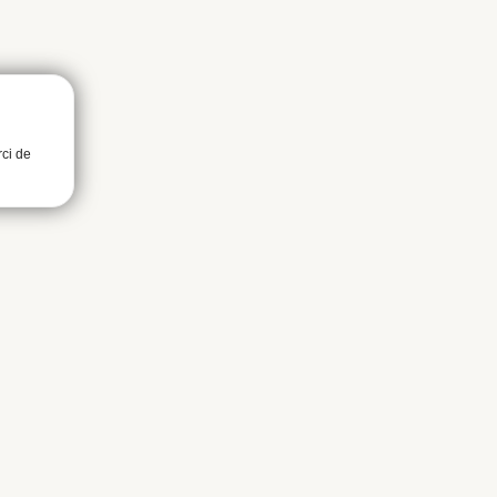
rci de