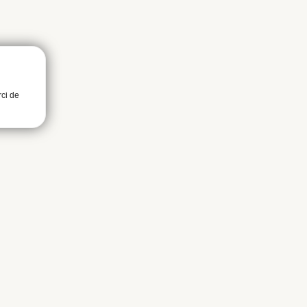
rci de