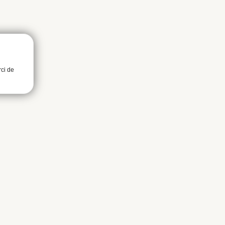
rci de