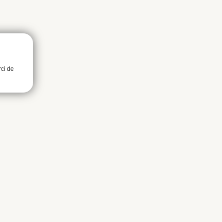
rci de