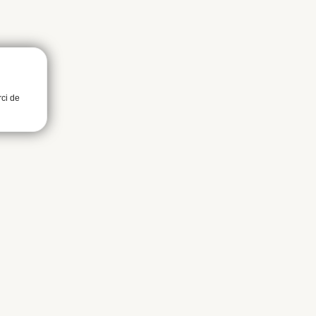
rci de