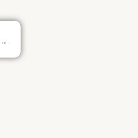
rci de