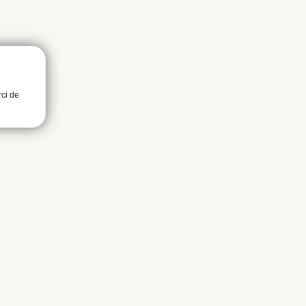
rci de