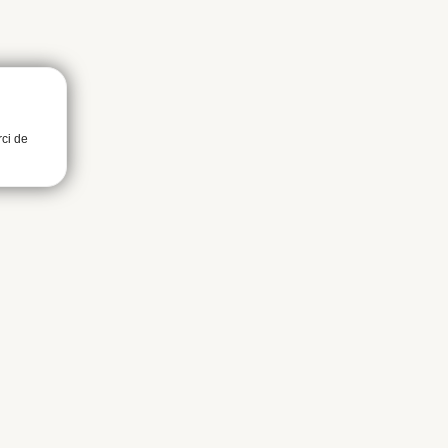
rci de