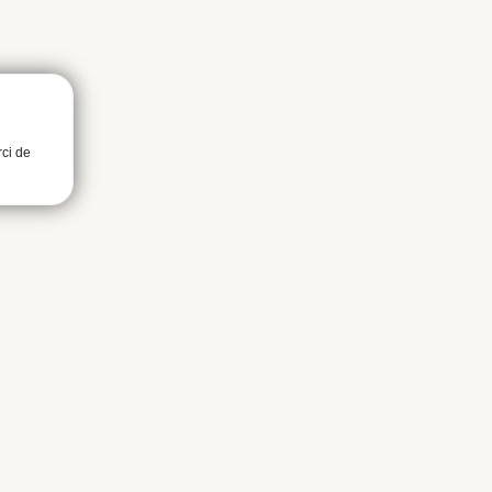
rci de