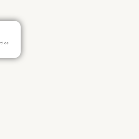
rci de