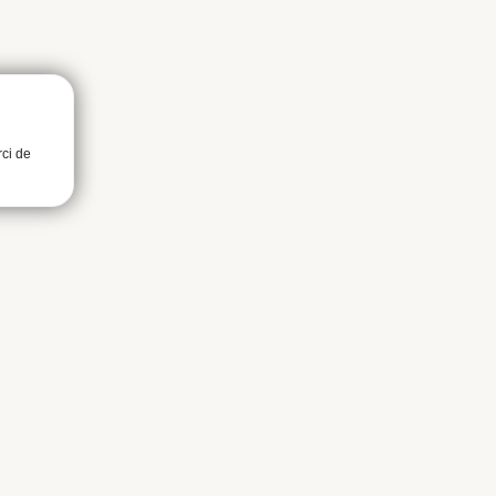
rci de