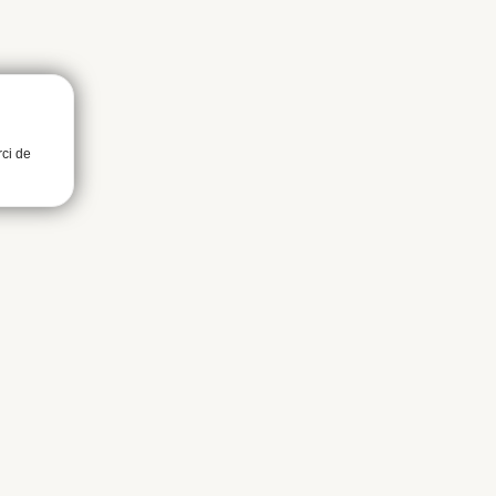
rci de