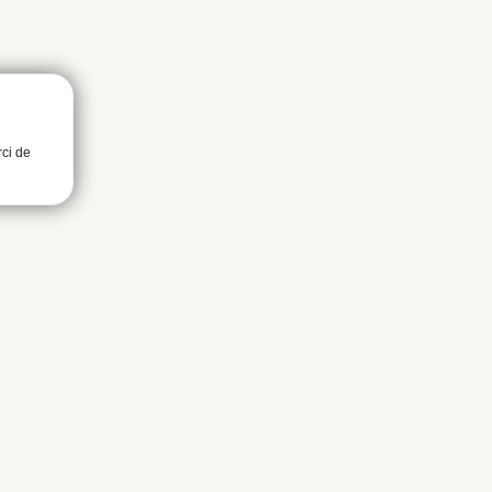
rci de