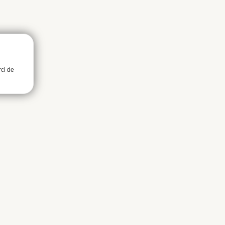
rci de