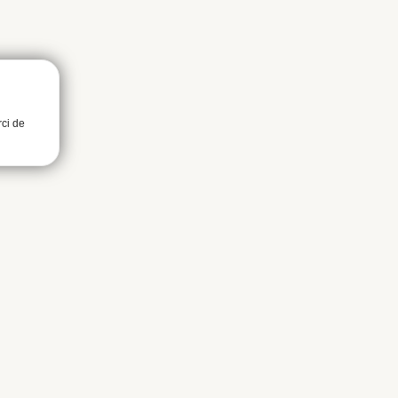
rci de