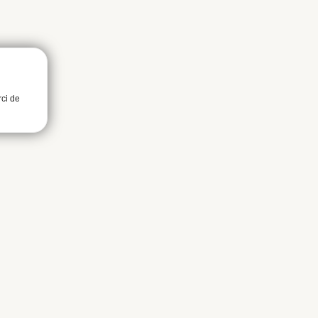
rci de