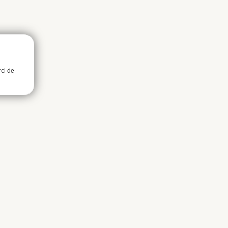
rci de