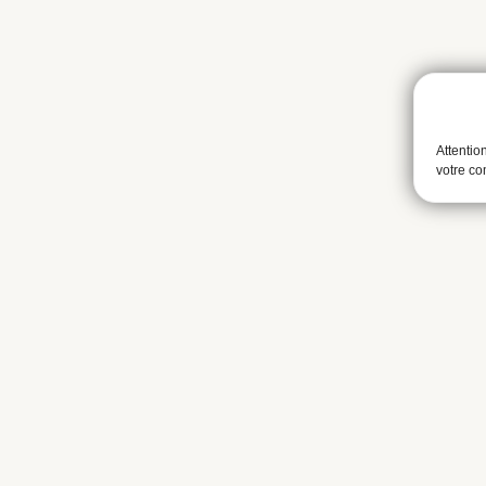
Attentio
votre c