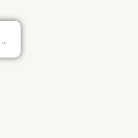
rci de