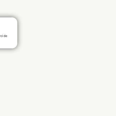
rci de