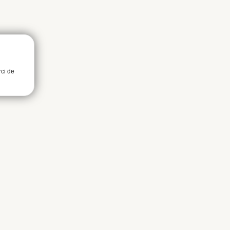
rci de