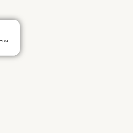
rci de