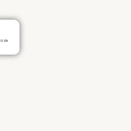
rci de