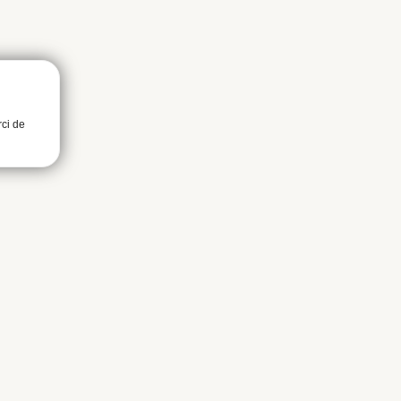
rci de