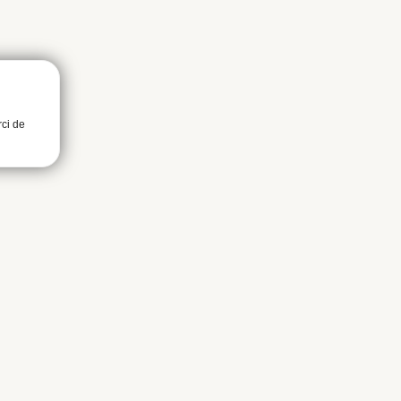
rci de