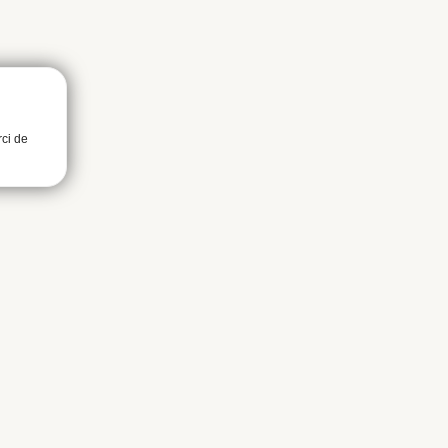
rci de