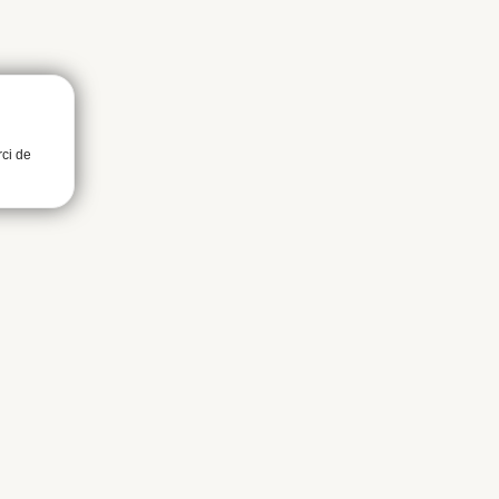
rci de