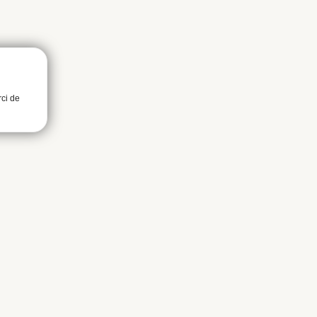
rci de