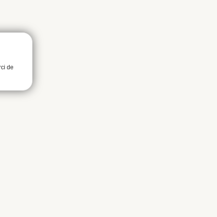
rci de