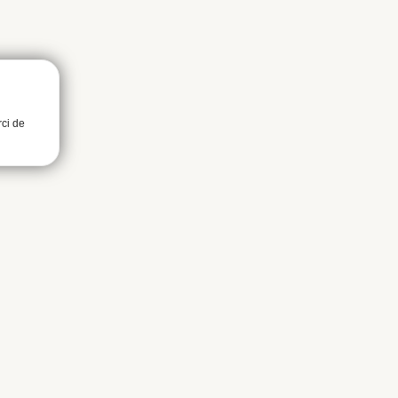
rci de