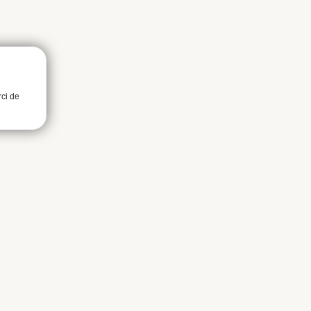
rci de