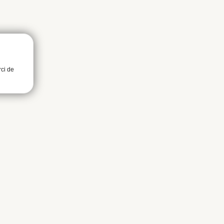
rci de