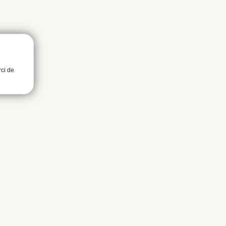
rci de