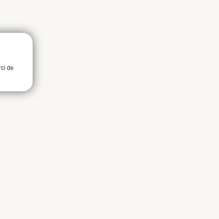
rci de